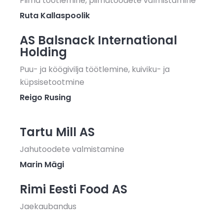
Piima töötlemine, piimatoodete valmistamine
Ruta Kallaspoolik
AS Balsnack International
Holding
Puu- ja köögivilja töötlemine, kuiviku- ja
küpsisetootmine
Reigo Rusing
Tartu Mill AS
Jahutoodete valmistamine
Marin Mägi
Rimi Eesti Food AS
Jaekaubandus