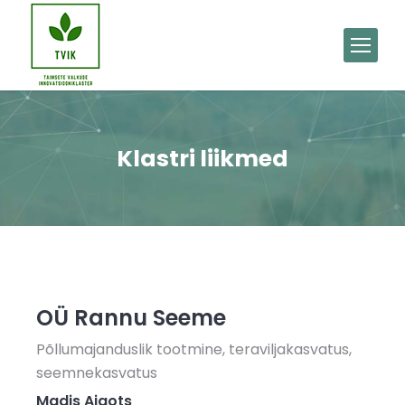
Klastri liikmed
OÜ Rannu Seeme
Põllumajanduslik tootmine, teraviljakasvatus,
seemnekasvatus
Madis Ajaots