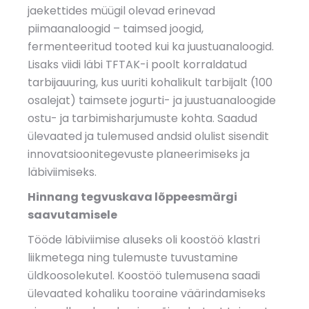
jaekettides müügil olevad erinevad
piimaanaloogid – taimsed joogid,
fermenteeritud tooted kui ka juustuanaloogid.
Lisaks viidi läbi TFTAK-i poolt korraldatud
tarbijauuring, kus uuriti kohalikult tarbijalt (100
osalejat) taimsete jogurti- ja juustuanaloogide
ostu- ja tarbimisharjumuste kohta. Saadud
ülevaated ja tulemused andsid olulist sisendit
innovatsioonitegevuste
planeerimiseks ja
läbiviimiseks.
Hinnang tegvuskava lõppeesmärgi
saavutamisele
Tööde läbiviimise aluseks oli koostöö klastri
liikmetega ning tulemuste tuvustamine
üldkoosolekutel. Koostöö tulemusena saadi
ülevaated kohaliku tooraine väärindamiseks