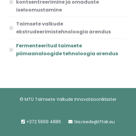
kontsentreerimine ja omaduste
iseloomustamine
Taimsete valkude
ekstrudeerimistehnoloogia arendus
Fermenteeritud taimsete
piimaanaloogide tehnoloogia arendus
© MTÜ Taimsete Valkude Innovatsiooniklaster
+372 5669 4886
tiia.reede@tftak.eu