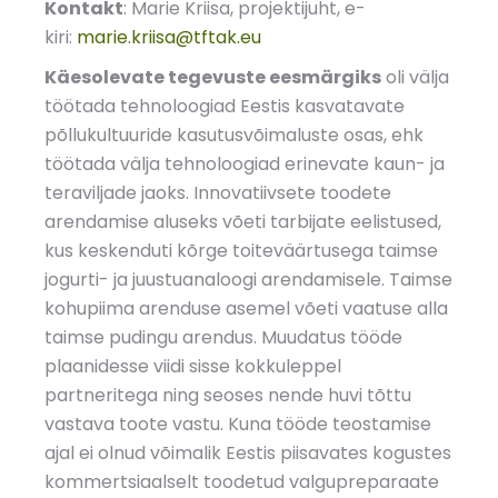
Kontakt
: Marie Kriisa, projektijuht, e-
kiri:
marie.kriisa@tftak.eu
Käesolevate tegevuste eesmärgiks
oli välja
töötada tehnoloogiad Eestis kasvatavate
põllukultuuride kasutusvõimaluste osas, ehk
töötada välja tehnoloogiad erinevate kaun- ja
teraviljade jaoks. Innovatiivsete toodete
arendamise aluseks võeti tarbijate eelistused,
kus keskenduti kõrge toiteväärtusega taimse
jogurti- ja juustuanaloogi arendamisele. Taimse
kohupiima arenduse asemel võeti vaatuse alla
taimse pudingu arendus. Muudatus tööde
plaanidesse viidi sisse kokkuleppel
partneritega ning seoses nende huvi tõttu
vastava toote vastu. Kuna tööde teostamise
ajal ei olnud võimalik Eestis piisavates kogustes
kommertsiaalselt toodetud valgupreparaate