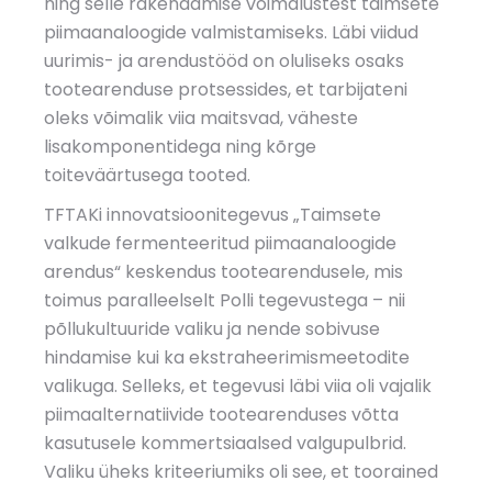
ning selle rakendamise võimalustest taimsete
piimaanaloogide valmistamiseks. Läbi viidud
uurimis- ja arendustööd on oluliseks osaks
tootearenduse protsessides, et tarbijateni
oleks võimalik viia maitsvad, väheste
lisakomponentidega ning kõrge
toiteväärtusega tooted.
TFTAKi innovatsioonitegevus „Taimsete
valkude fermenteeritud piimaanaloogide
arendus“ keskendus tootearendusele, mis
toimus paralleelselt Polli tegevustega – nii
põllukultuuride valiku ja nende sobivuse
hindamise kui ka ekstraheerimismeetodite
valikuga. Selleks, et tegevusi läbi viia oli vajalik
piimaalternatiivide tootearenduses võtta
kasutusele kommertsiaalsed valgupulbrid.
Valiku üheks kriteeriumiks oli see, et toorained