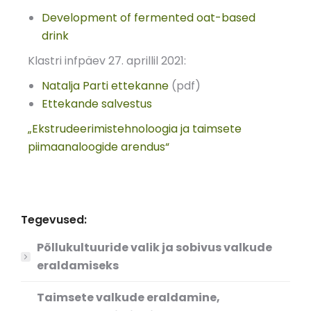
Development of fermented oat-based
drink
Klastri infpäev 27. aprillil 2021:
Natalja Parti ettekanne
(pdf)
Ettekande salvestus
„Ekstrudeerimistehnoloogia ja taimsete
piimaanaloogide arendus“
Tegevused:
Põllukultuuride valik ja sobivus valkude
eraldamiseks
Taimsete valkude eraldamine,