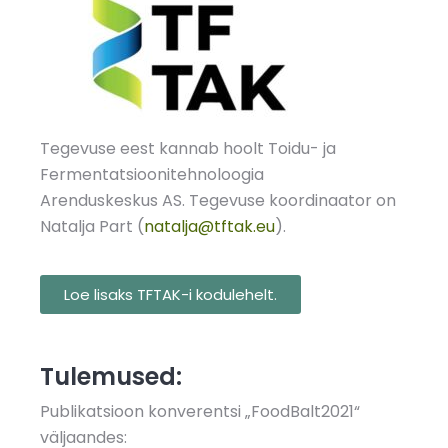
Tegevuse eest kannab hoolt Toidu- ja
Fermentatsioonitehnoloogia
Arenduskeskus AS. Tegevuse koordinaator on
Natalja Part (
natalja@tftak.eu
).
Loe lisaks TFTAK-i kodulehelt.
Tulemused:
Publikatsioon konverentsi „FoodBalt2021“
väljaandes: