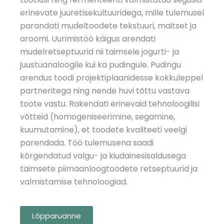
erinevate juuretisekultuuridega, mille tulemusel
parandati mudeltoodete tekstuuri, maitset ja
aroomi. Uurimistöö käigus arendati
mudelretseptuurid nii taimsele jogurti- ja
juustuanaloogile kui ka pudingule. Pudingu
arendus toodi projektiplaanidesse kokkuleppel
partneritega ning nende huvi tõttu vastava
toote vastu. Rakendati erinevaid tehnoloogilisi
võtteid (homogeniseerimine, segamine,
kuumutamine), et toodete kvaliteeti veelgi
parendada. Töö tulemusena saadi
kõrgendatud valgu- ja kiudainesisaldusega
taimsete piimaanloogtoodete retseptuurid ja
valmistamise tehnoloogiad.
Lõpparuanne