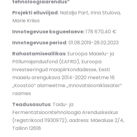
tehnoloogiaarendus“
Projekti elluviijad
: Natalja Part, Irina Stulova,
Marie Kriisa
Innotegevuse kogueelaeve:
178 670,40 €
Innotegevuse period
: 01.08.2019-28.02.2023
Rahastamiseallikas
:
Euroopa Maaelu- ja
Põllumajandusfond (EAFRD), Euroopa
investeeringud maapiirkondadesse, Eesti
maaelu arengukava 2014-2020 meetme 16
„Koostöö“ alameetme „Innovatsiooniklasater“
raames
Teadusasutus
: Toidu- ja
Fermentatsioonitehnoloogia Arenduskeskus
(registrikood 11930972), aadress: Mäealuse 2/4,
Tallinn 12618