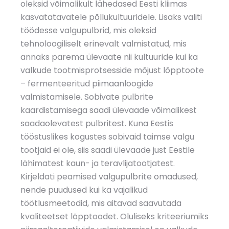
oleksid võimalikult lähedased Eesti kliimas
kasvatatavatele põllukultuuridele. Lisaks valiti
töödesse valgupulbrid, mis oleksid
tehnoloogiliselt erinevalt valmistatud, mis
annaks parema ülevaate nii kultuuride kui ka
valkude tootmisprotsesside mõjust lõpptoote
– fermenteeritud piimaanloogide
valmistamisele. Sobivate pulbrite
kaardistamisega saadi ülevaade võimalikest
saadaolevatest pulbritest. Kuna Eestis
tööstuslikes kogustes sobivaid taimse valgu
tootjaid ei ole, siis saadi ülevaade just Eestile
lähimatest kaun- ja teravlijatootjatest.
Kirjeldati peamised valgupulbrite omadused,
nende puudused kui ka vajalikud
töötlusmeetodid, mis aitavad saavutada
kvaliteetset lõpptoodet. Oluliseks kriteeriumiks