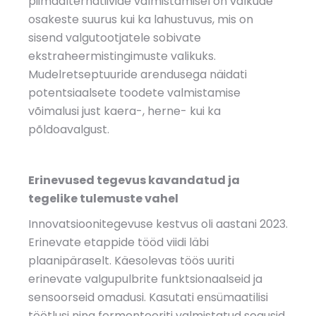
piimaalternatiivide valmistamisel on valkude
osakeste suurus kui ka lahustuvus, mis on
sisend valgutootjatele sobivate
ekstraheermistingimuste valikuks.
Mudelretseptuuride arendusega näidati
potentsiaalsete toodete valmistamise
võimalusi just kaera-, herne- kui ka
põldoavalgust.
Erinevused tegevus kavandatud ja
tegelike tulemuste vahel
Innovatsioonitegevuse kestvus oli aastani 2023.
Erinevate etappide tööd viidi läbi
plaanipäraselt. Käesolevas töös uuriti
erinevate valgupulbrite funktsionaalseid ja
sensoorseid omadusi. Kasutati ensümaatilisi
töötlusi ning fermenteeriti valmistatud segusid