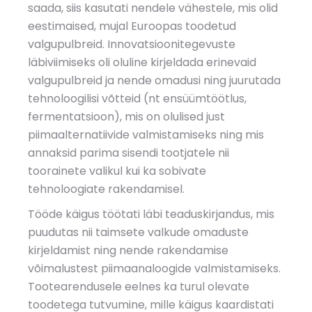
saada, siis kasutati nendele vähestele, mis olid
eestimaised, mujal Euroopas toodetud
valgupulbreid. Innovatsioonitegevuste
läbiviimiseks oli oluline kirjeldada erinevaid
valgupulbreid ja nende omadusi ning juurutada
tehnoloogilisi võtteid (nt ensüümtöötlus,
fermentatsioon), mis on olulised just
piimaalternatiivide valmistamiseks ning mis
annaksid parima sisendi tootjatele nii
toorainete valikul kui ka sobivate
tehnoloogiate rakendamisel.
Tööde käigus töötati läbi teaduskirjandus, mis
puudutas nii taimsete valkude omaduste
kirjeldamist ning nende rakendamise
võimalustest piimaanaloogide valmistamiseks.
Tootearendusele eelnes ka turul olevate
toodetega tutvumine, mille käigus kaardistati